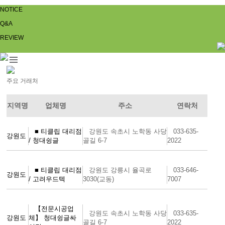
NOTICE
Q&A
REVIEW
주요 거래처
지역명
업체명
주소
연락처
■ 티클립 대리점
강원도 속초시 노학동 사당
033-635-
강원도
/ 청대슁글
골길 6-7
2022
■ 티클립 대리점
강원도 강릉시 율곡로
033-646-
강원도
/ 고려우드텍
3030(교동)
7007
【전문시공업
강원도 속초시 노학동 사당
033-635-
강원도
체】 청대슁글싸
골길 6-7
2022