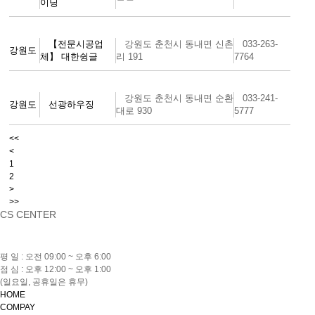
이딩
【전문시공업
강원도 춘천시 동내면 신촌
033-263-
강원도
체】 대한슁글
리 191
7764
강원도 춘천시 동내면 순환
033-241-
강원도
선광하우징
대로 930
5777
<<
<
1
2
>
>>
CS CENTER
031-323-3301
평 일 : 오전 09:00 ~ 오후 6:00
점 심 : 오후 12:00 ~ 오후 1:00
(일요일, 공휴일은 휴무)
HOME
COMPAY